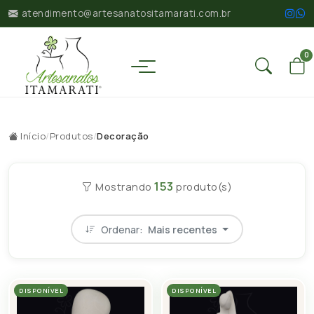
atendimento@artesanatositamarati.com.br
0
Início
/
Produtos
/
Decoração
153
Mostrando
produto(s)
Ordenar:
Mais recentes
DISPONÍVEL
DISPONÍVEL