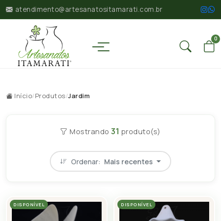
atendimento@artesanatositamarati.com.br
0
Início
/
Produtos
/
Jardim
31
Mostrando
produto(s)
Ordenar:
Mais recentes
DISPONÍVEL
DISPONÍVEL