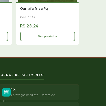
Garrafa frisa Pq
Cód: 1534
R$ 28,24
Ver produto
FORMAS DE PAGAMENTO
PIX
Aprovação imediata • sem taxas
m.br