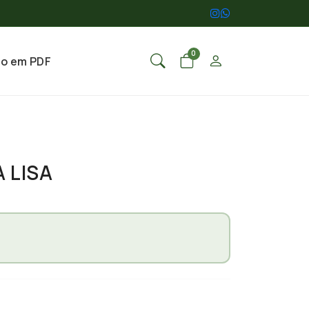
0
go em PDF
A LISA