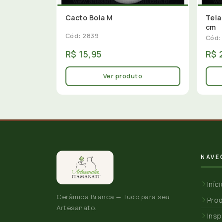
Cacto Bola M
Tela
cm
Cód: 2839
Cód:
R$ 15,95
R$ 
Ver produto
NAVE
Iníc
Cerâmica Branca — Tudo para seu
Pro
Artesanato.
Insp