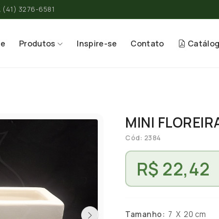
(41) 3276-6581
re
Produtos
Inspire-se
Contato
Catálo
MINI FLOREIR
Cód: 2384
R$ 22,42
Tamanho:
7 X 20 cm