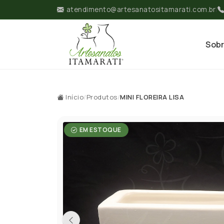
atendimento@artesanatositamarati.com.br
|
Sob
Início
/
Produtos
/
MINI FLOREIRA LISA
EM ESTOQUE