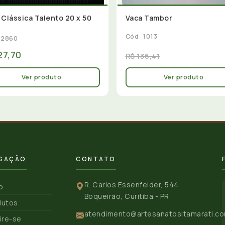
 Clássica Talento 20 x 50
Vaca Tambor
Cód: 1013
 2860
27,70
R$ 136,41
Ver produto
Ver produto
GAÇÃO
CONTATO
R. Carlos Essenfelder, 544
io
Boqueirão, Curitiba - PR
dutos
atendimento@artesanatositamarati.co
ire-se