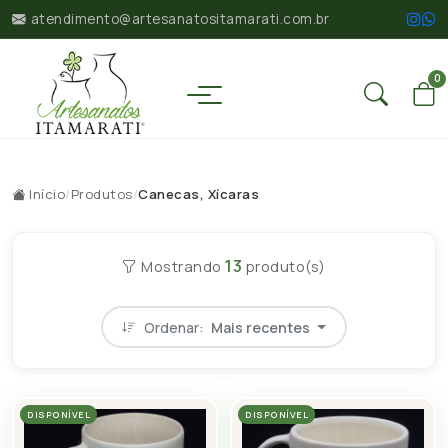
atendimento@artesanatositamarati.com.br
0
Início
/
Produtos
/
Canecas, Xícaras
13
Mostrando
produto(s)
Ordenar:
Mais recentes
DISPONÍVEL
DISPONÍVEL