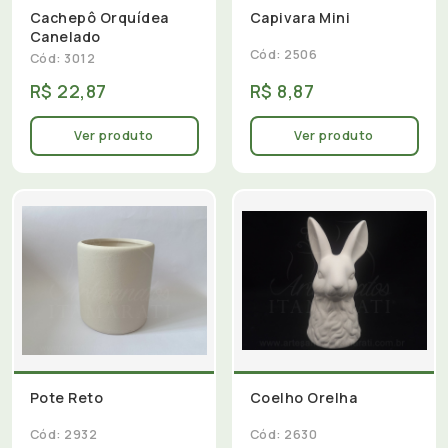
Cachepô Orquídea
Capivara Mini
Canelado
Cód: 2506
Cód: 3012
R$ 22,87
R$ 8,87
Ver produto
Ver produto
Pote Reto
Coelho Orelha
Cód: 2932
Cód: 2630