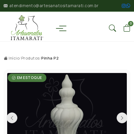
atendimento@artesanatositamarati.com.br
0
Início
/
Produtos
/
Pinha P2
EM ESTOQUE