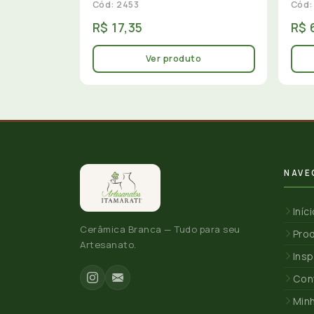
Cód: 2453
Cód:
R$ 17,35
R$ 
Ver produto
NAVE
Iníc
Cerâmica Branca — Tudo para seu
Pro
Artesanato.
Insp
Con
Min