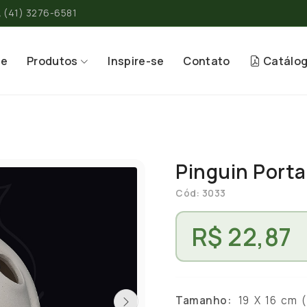
(41) 3276-6581
re
Produtos
Inspire-se
Contato
Catálo
Pinguin Porta
Cód: 3033
R$ 22,87
Tamanho:
19 X 16 cm ( A