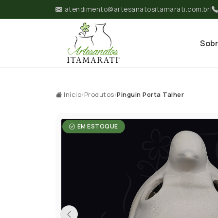
atendimento@artesanatositamarati.com.br
|
Sob
Início
/
Produtos
/
Pinguin Porta Talher
EM ESTOQUE