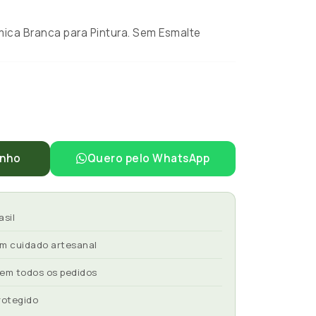
ca Branca para Pintura. Sem Esmalte
inho
Quero pelo WhatsApp
asil
om cuidado artesanal
 em todos os pedidos
rotegido