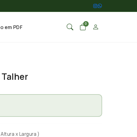
0
go em PDF
 Talher
ltura x Largura )