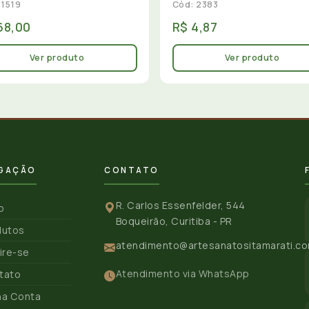
 1519
Cód: 2383
68,00
R$ 4,87
Ver produto
Ver produto
GAÇÃO
CONTATO
R. Carlos Essenfelder, 544
io
Boqueirão, Curitiba - PR
dutos
atendimento@artesanatositamarati.co
ire-se
Atendimento via WhatsApp
tato
ha Conta