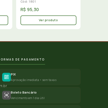
Cód: 1801
R$ 95,30
Ver produto
FORMAS DE PAGAMENTO
PIX
Aprovação imediata • sem taxas
m.br
Boleto Bancário
Vencimento em 1 dia útil