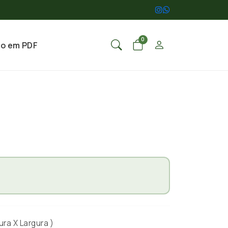
0
go em PDF
ura X Largura )