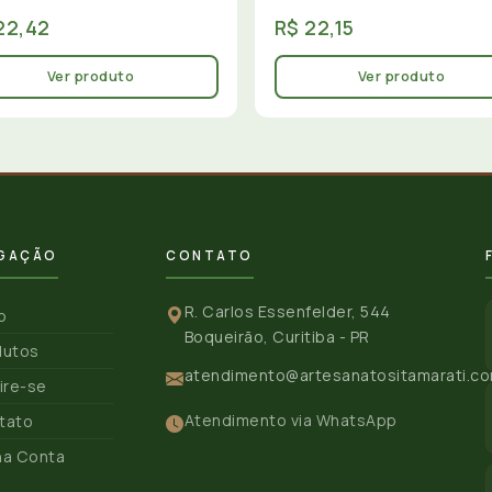
22,42
R$ 22,15
Ver produto
Ver produto
GAÇÃO
CONTATO
R. Carlos Essenfelder, 544
io
Boqueirão, Curitiba - PR
dutos
atendimento@artesanatositamarati.co
ire-se
Atendimento via WhatsApp
tato
ha Conta