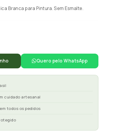
ca Branca para Pintura. Sem Esmalte.
inho
Quero pelo WhatsApp
asil
om cuidado artesanal
 em todos os pedidos
rotegido