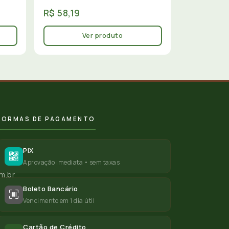
R$ 58,19
Ver produto
FORMAS DE PAGAMENTO
PIX
Aprovação imediata • sem taxas
m.br
Boleto Bancário
Vencimento em 1 dia útil
Cartão de Crédito