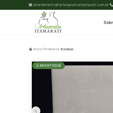
atendimento@artesanatositamarati.com.br
|
Sob
Início
/
Produtos
/
Azulejo
EM ESTOQUE