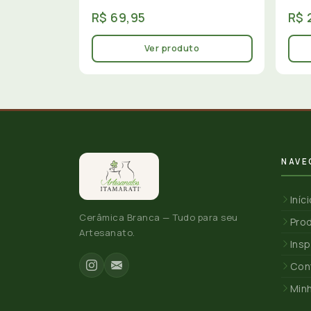
R$ 69,95
R$ 
Ver produto
NAVE
Iníc
Cerâmica Branca — Tudo para seu
Pro
Artesanato.
Insp
Con
Min