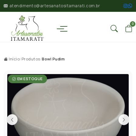
atendimento@artesanatositamarati.com.br
0
Início
/
Produtos
/
Bowl Pudim
EM ESTOQUE