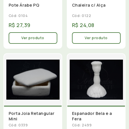
Pote Árabe PQ
Chaleira c/ Alça
Cód: 0104
Cód: 0122
R$ 27,39
R$ 24,08
Ver produto
Ver produto
Porta Joia Retangular
Espanador Bela e a
Mini
Fera
Cód: 0339
Cód: 2499