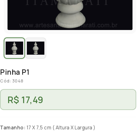
Pinha P1
Cód: 3048
R$ 17,49
Tamanho:
17 X 7,5 cm ( Altura X Largura )