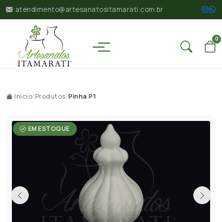
atendimento@artesanatositamarati.com.br
0
Início
/
Produtos
/
Pinha P1
EM ESTOQUE