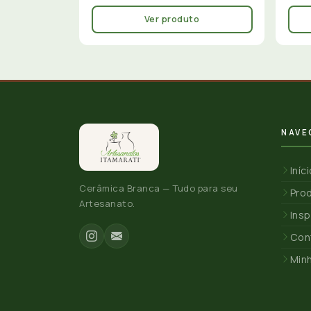
Ver produto
NAVE
Iníc
Cerâmica Branca — Tudo para seu
Pro
Artesanato.
Insp
Con
Min