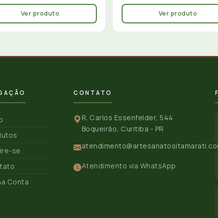
Ver produto
Ver produto
GAÇÃO
CONTATO
R. Carlos Essenfelder, 544
io
Boqueirão, Curitiba - PR
dutos
atendimento@artesanatositamarati.co
ire-se
Atendimento via WhatsApp
tato
ha Conta