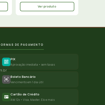
Ver produto
FORMAS DE PAGAMENTO
PIX
Aprovação imediata • sem taxas
m.br
Boleto Bancário
Vencimento em 1 dia útil
Cartão de Crédito
Até 12x • Visa, Master, Elo e mais