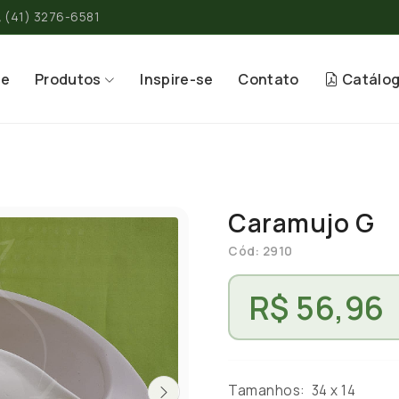
(41) 3276-6581
re
Produtos
Inspire-se
Contato
Catálo
Caramujo G
Cód: 2910
R$ 56,96
Tamanhos: 34 x 14