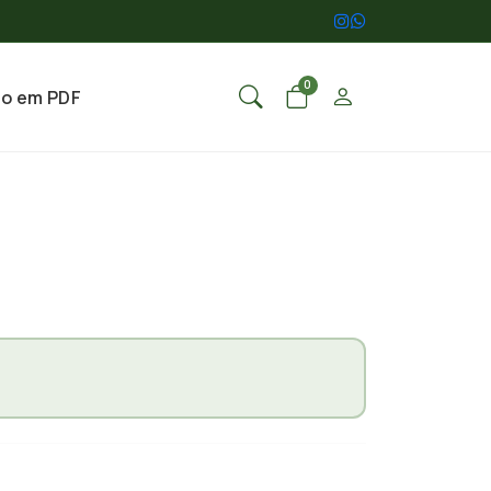
0
go em PDF