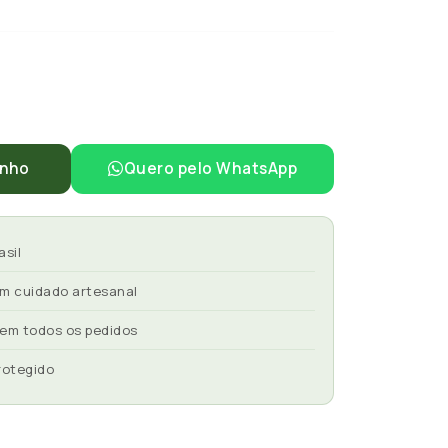
inho
Quero pelo WhatsApp
asil
om cuidado artesanal
 em todos os pedidos
rotegido