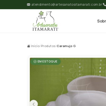
atendimento@artesanatositamarati.com.br
|
Sob
Início
/
Produtos
/
Caramujo G
EM ESTOQUE