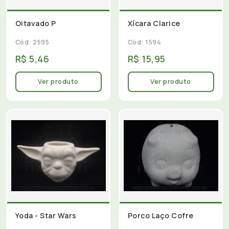
Oitavado P
Xícara Clarice
Cód: 2595
Cód: 1594
R$ 5,46
R$ 15,95
Ver produto
Ver produto
Yoda - Star Wars
Porco Laço Cofre