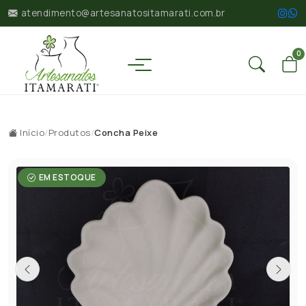
atendimento@artesanatositamarati.com.br
0
Início
/
Produtos
/
Concha Peixe
EM ESTOQUE