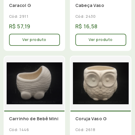
Caracol G
Cabeça Vaso
Cód: 2911
Cód: 2430
R$ 57,19
R$ 16,58
Ver produto
Ver produto
Carrinho de Bebê Mini
Coruja Vaso G
Cód: 1446
Cód: 2618