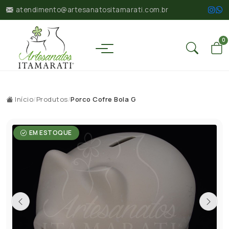
atendimento@artesanatositamarati.com.br
0
Início
/
Produtos
/
Porco Cofre Bola G
EM ESTOQUE