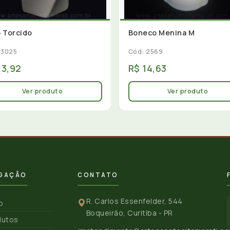
 Torcido
Boneco Menina M
 3025
Cód: 2569
13,92
R$ 14,63
Ver produto
Ver produto
GAÇÃO
CONTATO
R. Carlos Essenfelder, 544
io
Boqueirão, Curitiba - PR
dutos