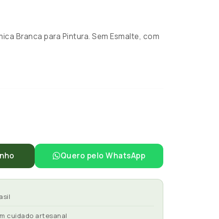
ca Branca para Pintura. Sem Esmalte, com
inho
Quero pelo WhatsApp
asil
om cuidado artesanal