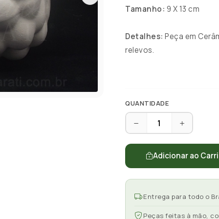
Tamanho:
9 X 13 cm
Detalhes:
Peça em Cerâmi
relevos.
QUANTIDADE
Adicionar ao Carr
Entrega para todo o Br
Peças feitas à mão, c