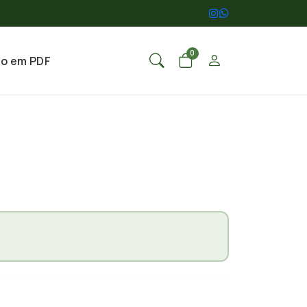
0
go em PDF