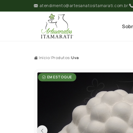
atendimento@artesanatositamarati.com.br
|
Sob
Início
/
Produtos
/
Uva
EM ESTOQUE