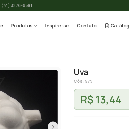
(41) 3276-6581
re
Produtos
Inspire-se
Contato
Catálo
Uva
Cód: 975
R$ 13,44