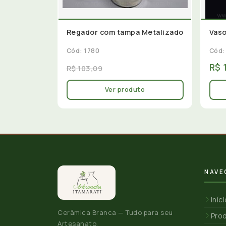
Regador com tampa Metalizado
Vaso
Cód: 1780
Cód:
R$ 
R$ 103,09
Ver produto
NAVE
Iníc
Cerâmica Branca — Tudo para seu
Pro
Artesanato.