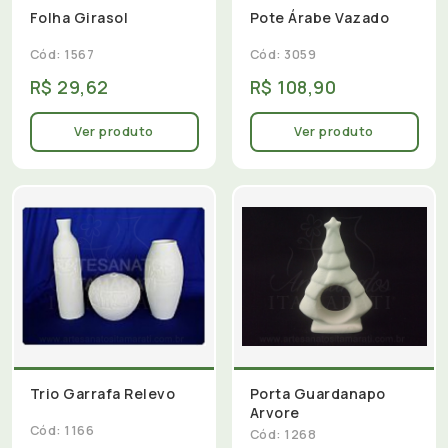
Folha Girasol
Pote Árabe Vazado
Cód: 1567
Cód: 3059
R$ 29,62
R$ 108,90
Ver produto
Ver produto
Trio Garrafa Relevo
Porta Guardanapo
Arvore
Cód: 1166
Cód: 1268