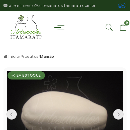
atendimento@artesanatositamarati.com.br
0
Início
/
Produtos
/
Mamão
EM ESTOQUE