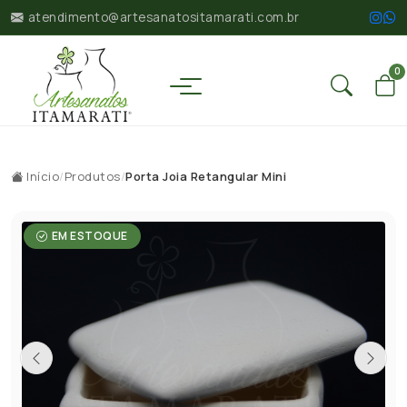
atendimento@artesanatositamarati.com.br
0
Início
/
Produtos
/
Porta Joia Retangular Mini
EM ESTOQUE