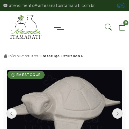
atendimento@artesanatositamarati.com.br
0
Início
/
Produtos
/
Tartaruga Estilizada P
EM ESTOQUE