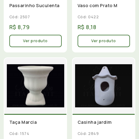
Passarinho Suculenta
Vaso com Prato M
Cód: 2507
Cód: 0422
R$ 8,79
R$ 8,18
Ver produto
Ver produto
Taça Marcia
Casinha jardim
Cód: 1574
Cód: 2849