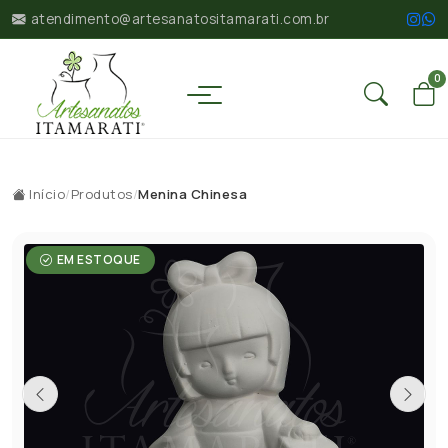
atendimento@artesanatositamarati.com.br
0
Início
/
Produtos
/
Menina Chinesa
EM ESTOQUE