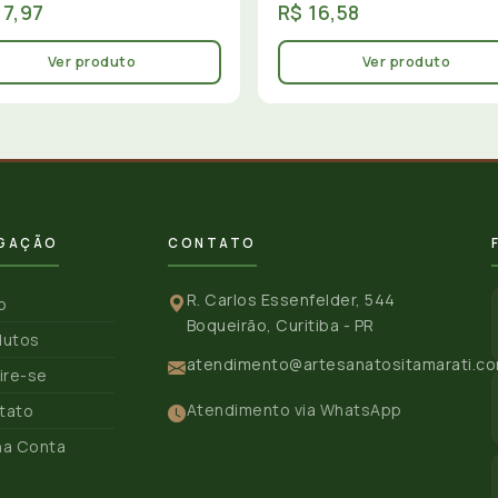
17,97
R$ 16,58
Ver produto
Ver produto
GAÇÃO
CONTATO
R. Carlos Essenfelder, 544
io
Boqueirão, Curitiba - PR
dutos
atendimento@artesanatositamarati.co
ire-se
Atendimento via WhatsApp
tato
ha Conta