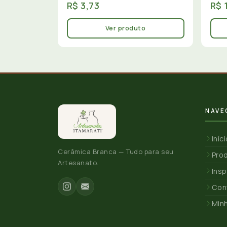
R$ 3,73
R$ 
Ver produto
NAVE
Iníc
Cerâmica Branca — Tudo para seu
Pro
Artesanato.
Insp
Con
Min