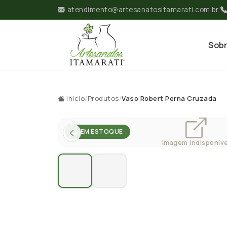
atendimento@artesanatositamarati.com.br
|
Sob
Início
/
Produtos
/
Vaso Robert Perna Cruzada
EM ESTOQUE