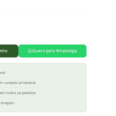
inho
Quero pelo WhatsApp
asil
om cuidado artesanal
 em todos os pedidos
rotegido