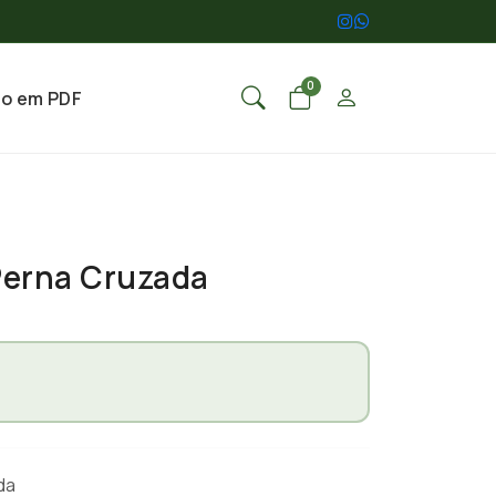
0
go em PDF
Perna Cruzada
ada