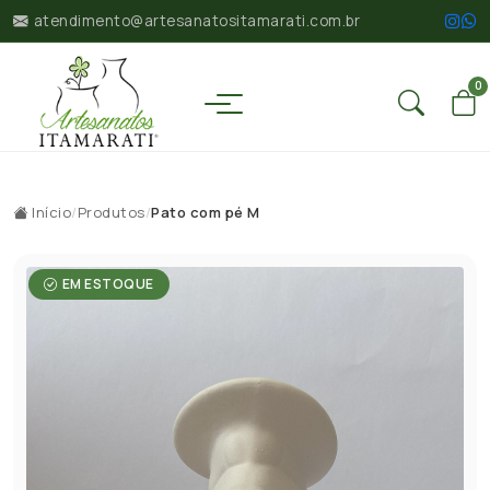
atendimento@artesanatositamarati.com.br
0
Início
/
Produtos
/
Pato com pé M
EM ESTOQUE