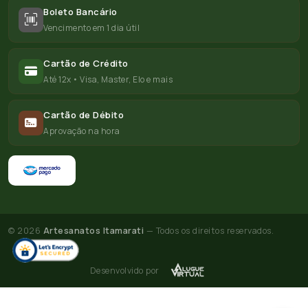
Boleto Bancário
Vencimento em 1 dia útil
Cartão de Crédito
Até 12x • Visa, Master, Elo e mais
Cartão de Débito
Aprovação na hora
© 2026
Artesanatos Itamarati
— Todos os direitos reservados.
Desenvolvido por