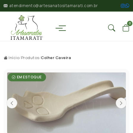
atendimento@artesanatositamarati.com.br
0
Início
/
Produtos
/
Colher Caveira
EM ESTOQUE