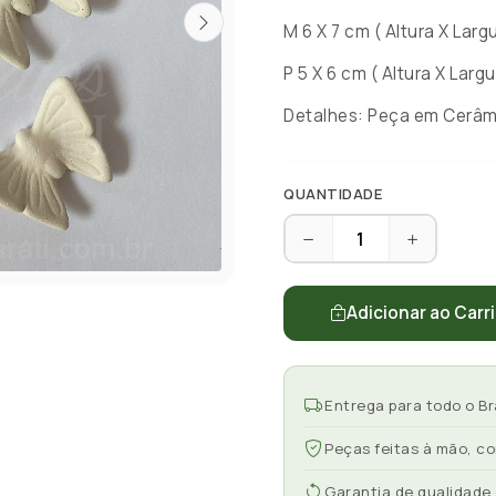
M 6 X 7 cm ( Altura X Largu
P 5 X 6 cm ( Altura X Largu
Detalhes: Peça em Cerâmi
QUANTIDADE
Adicionar ao Carr
Entrega para todo o Br
Peças feitas à mão, c
Garantia de qualidade