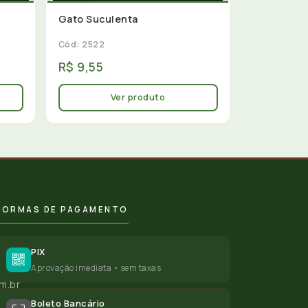
Gato Suculenta
Cód: 2522
R$ 9,55
Ver produto
FORMAS DE PAGAMENTO
PIX
Aprovação imediata • sem taxas
m.br
Boleto Bancário