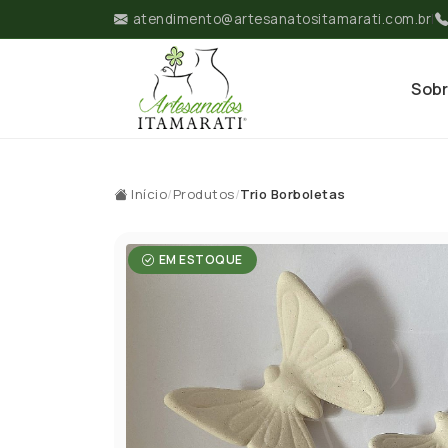
atendimento@artesanatositamarati.com.br
|
Sob
Início
/
Produtos
/
Trio Borboletas
EM ESTOQUE