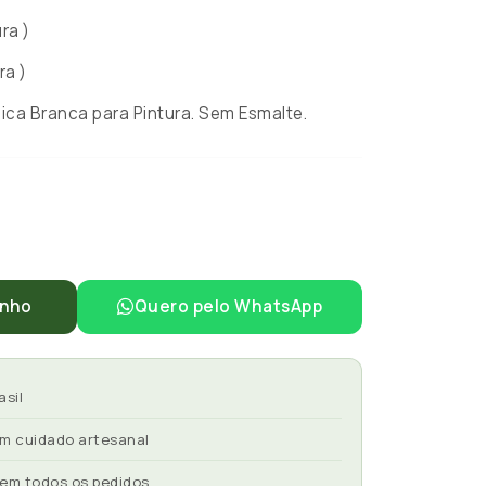
ra )
ra )
ca Branca para Pintura. Sem Esmalte.
inho
Quero pelo WhatsApp
asil
om cuidado artesanal
 em todos os pedidos