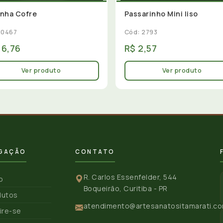
nha Cofre
Passarinho Mini liso
 0467
Cód: 2793
16,76
R$ 2,57
Ver produto
Ver produto
GAÇÃO
CONTATO
R. Carlos Essenfelder, 544
io
Boqueirão, Curitiba - PR
dutos
atendimento@artesanatositamarati.co
ire-se