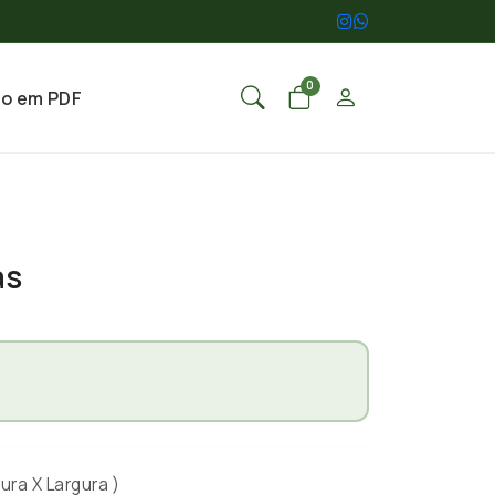
0
go em PDF
as
ura X Largura )