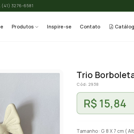
(41) 3276-6581
re
Produtos
Inspire-se
Contato
Catálo
Trio Borbolet
Cód: 2938
R$ 15,84
Tamanho: G 8 X 7 cm ( Alt