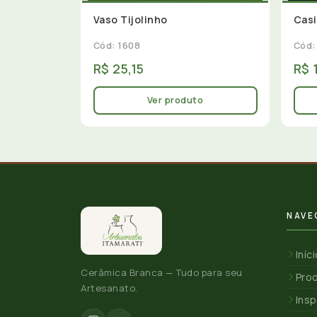
Vaso Tijolinho
Casi
Cód: 1608
Cód:
R$ 25,15
R$ 
Ver produto
NAVE
Iníc
Cerâmica Branca — Tudo para seu
Pro
Artesanato.
Insp