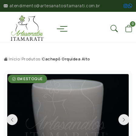
atendimento@artesanatositamarati.com.br
0
Início
/
Produtos
/
Cachepô Orquidea Alto
EM ESTOQUE