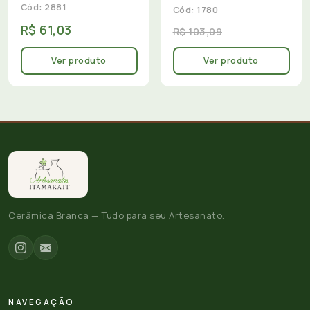
Cód: 2881
Cód: 1780
R$ 61,03
R$ 103,09
Ver produto
Ver produto
Cerâmica Branca — Tudo para seu Artesanato.
NAVEGAÇÃO