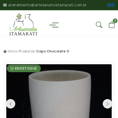
atendimento@artesanatositamarati.com.br
0
Início
/
Produtos
/
Copo Chocolate G
EM ESTOQUE