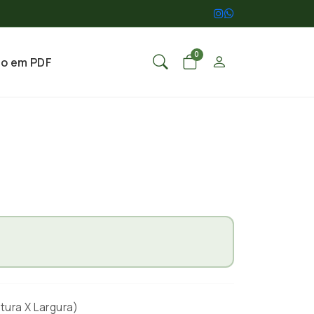
0
go em PDF
tura X Largura)