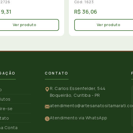
 2726
Cód: 1623
19,31
R$ 36,06
Ver produto
Ver produto
GAÇÃO
CONTATO
R. Carlos Essenfelder, 544
io
Boqueirão, Curitiba - PR
dutos
atendimento@artesanatositamarati.co
ire-se
Atendimento via WhatsApp
tato
ha Conta