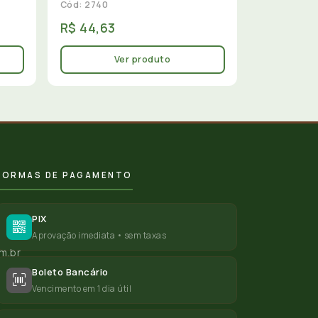
Cód: 2740
R$ 44,63
Ver produto
FORMAS DE PAGAMENTO
PIX
Aprovação imediata • sem taxas
m.br
Boleto Bancário
Vencimento em 1 dia útil