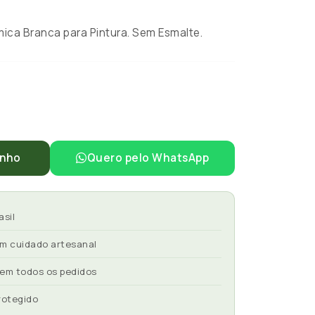
ca Branca para Pintura. Sem Esmalte.
inho
Quero pelo WhatsApp
asil
om cuidado artesanal
 em todos os pedidos
rotegido