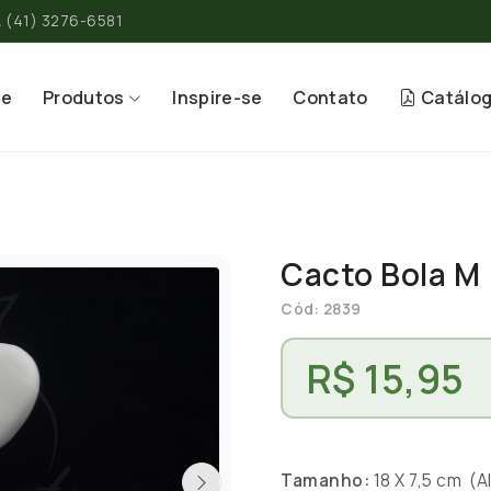
(41) 3276-6581
re
Produtos
Inspire-se
Contato
Catálo
Cacto Bola M
Cód: 2839
R$ 15,95
Tamanho:
18 X 7,5 cm (Al