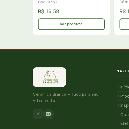
Cód: 0862
Cód:
R$ 16,58
R$ 
Ver produto
NAVE
Iníc
Cerâmica Branca — Tudo para seu
Pro
Artesanato.
Insp
Con
Min