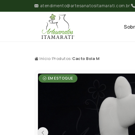
atendimento@artesanatositamarati.com.br
|
Sob
Início
/
Produtos
/
Cacto Bola M
EM ESTOQUE