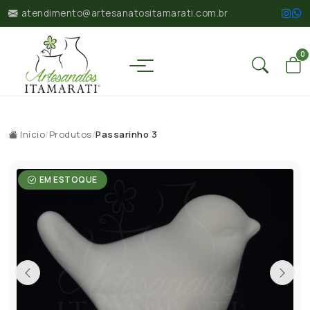
atendimento@artesanatositamarati.com.br
0
Início
/
Produtos
/
Passarinho 3
EM ESTOQUE