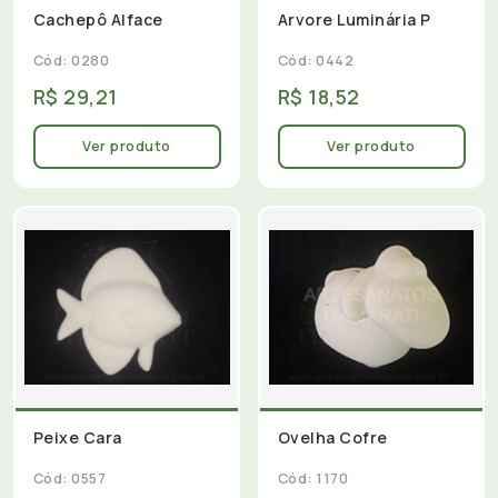
Cachepô Alface
Arvore Luminária P
Cód: 0280
Cód: 0442
R$ 29,21
R$ 18,52
Ver produto
Ver produto
Peixe Cara
Ovelha Cofre
Cód: 0557
Cód: 1170