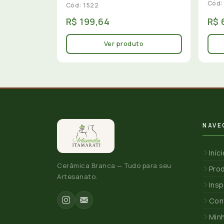
Cód:
Cód: 1522
R$ 199,64
R$ 
Ver produto
NAVE
Iníc
Cerâmica Branca — Tudo para seu
Pro
Artesanato.
Insp
Con
Min