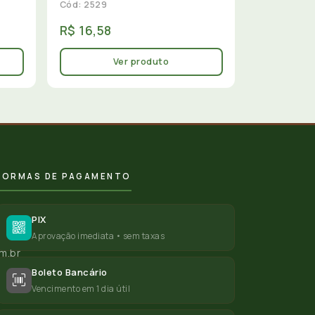
Cód: 2529
R$ 16,58
Ver produto
FORMAS DE PAGAMENTO
PIX
Aprovação imediata • sem taxas
m.br
Boleto Bancário
Vencimento em 1 dia útil