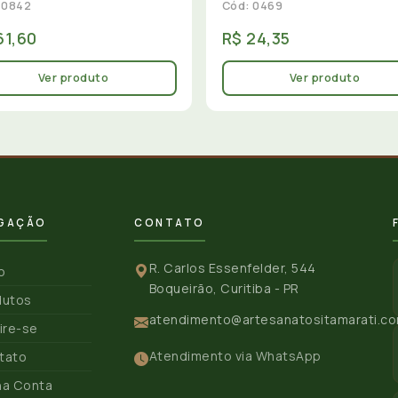
 0842
Cód: 0469
61,60
R$ 24,35
Ver produto
Ver produto
GAÇÃO
CONTATO
R. Carlos Essenfelder, 544
io
Boqueirão, Curitiba - PR
dutos
atendimento@artesanatositamarati.co
ire-se
Atendimento via WhatsApp
tato
ha Conta