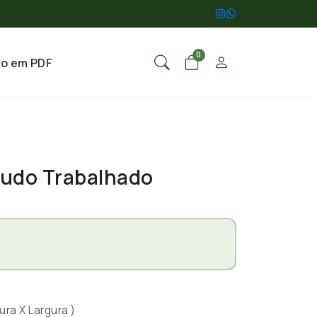
0
go em PDF
judo Trabalhado
ura X Largura )