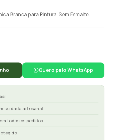
ca Branca para Pintura. Sem Esmalte.
inho
Quero pelo WhatsApp
asil
om cuidado artesanal
 em todos os pedidos
rotegido