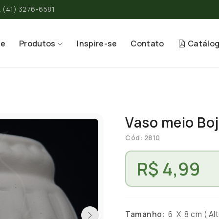
(41) 3276-6581
re
Produtos
Inspire-se
Contato
Catálo
Vaso meio Bo
Cód: 2810
R$ 4,99
Tamanho:
6 X 8 cm ( Alt