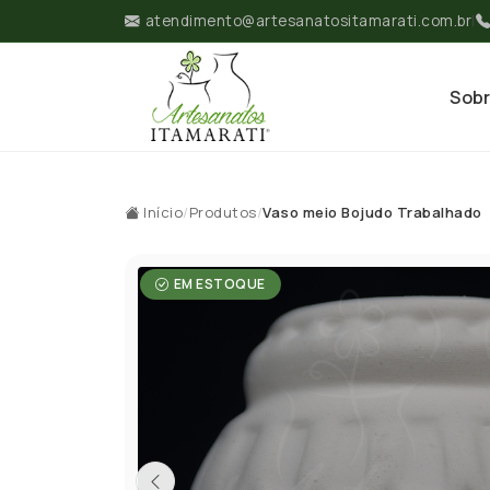
atendimento@artesanatositamarati.com.br
|
Sob
Início
/
Produtos
/
Vaso meio Bojudo Trabalhado
EM ESTOQUE