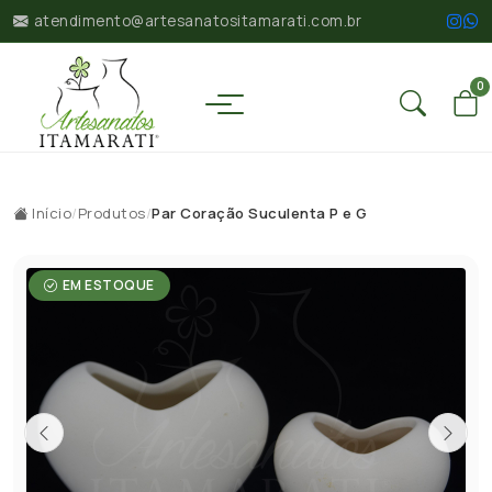
atendimento@artesanatositamarati.com.br
0
Início
/
Produtos
/
Par Coração Suculenta P e G
EM ESTOQUE