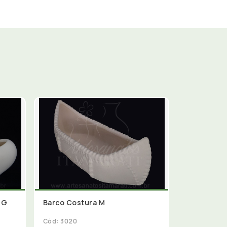
 G
Barco Costura M
Cód: 3020