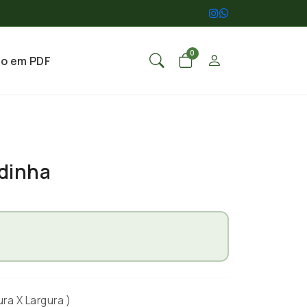
0
go em PDF
adinha
ra X Largura )