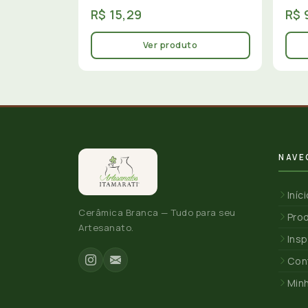
R$ 15,29
R$ 
Ver produto
NAVE
Iníc
Cerâmica Branca — Tudo para seu
Pro
Artesanato.
Insp
Con
Min