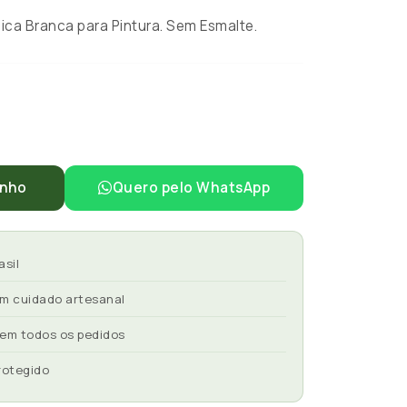
ca Branca para Pintura. Sem Esmalte.
inho
Quero pelo WhatsApp
asil
om cuidado artesanal
 em todos os pedidos
rotegido