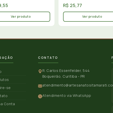
9,55
R$ 25,77
Ver produto
Ver produto
GAÇÃO
CONTATO
R. Carlos Essenfelder, 544
io
Boqueirão, Curitiba - PR
dutos
atendimento@artesanatositamarati.co
ire-se
Atendimento via WhatsApp
tato
ha Conta