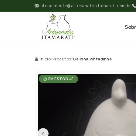
atendimento@artesanatositamarati.com.br
|
Sob
Início
/
Produtos
/
Galinha Pintadinha
EM ESTOQUE