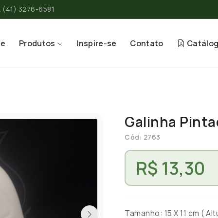
(41) 3276-6581
re
Produtos
Inspire-se
Contato
Catálo
Galinha Pint
Cód: 2763
R$ 13,30
Tamanho: 15 X 11 cm ( Altu