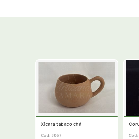
Xícara tabaco chá
Coru
Cód: 3067
Cód: