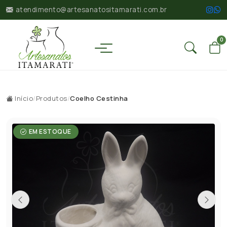
atendimento@artesanatositamarati.com.br
0
Início
/
Produtos
/
Coelho Cestinha
EM ESTOQUE