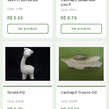
Liso P
Cód: 1196
Cód: 2511
R$ 5,65
R$ 8,79
Ver produto
Ver produto
Girafa PQ
Cachepô Tronco GD
Cód: 0238
Cód: 0096