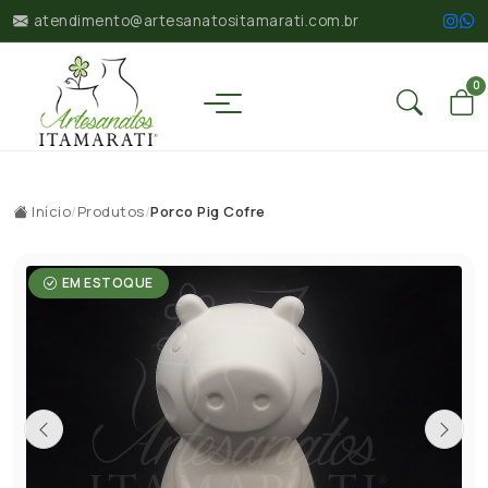
atendimento@artesanatositamarati.com.br
0
Início
/
Produtos
/
Porco Pig Cofre
EM ESTOQUE