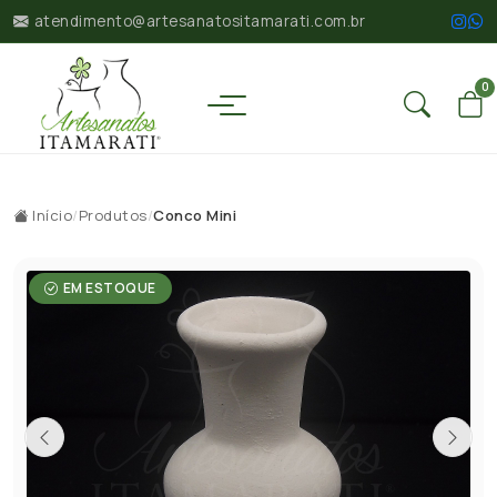
atendimento@artesanatositamarati.com.br
0
Início
/
Produtos
/
Conco Mini
EM ESTOQUE