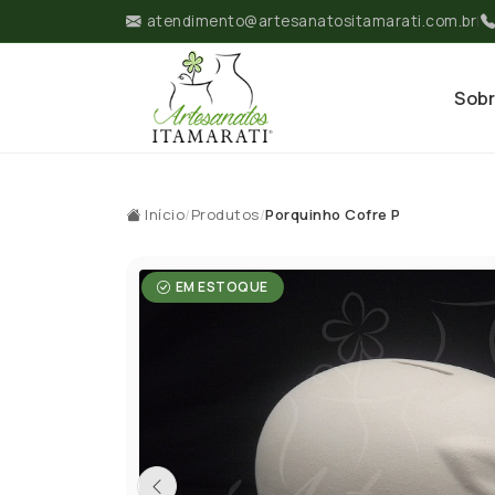
atendimento@artesanatositamarati.com.br
|
Sob
Início
/
Produtos
/
Porquinho Cofre P
EM ESTOQUE