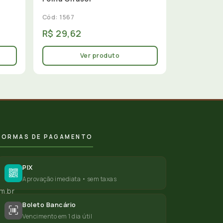
Cód: 1567
R$ 29,62
Ver produto
FORMAS DE PAGAMENTO
PIX
Aprovação imediata • sem taxas
m.br
Boleto Bancário
Vencimento em 1 dia útil