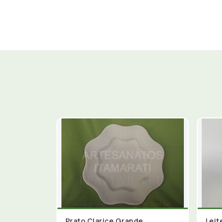
Prato Clarice Grande
Leit