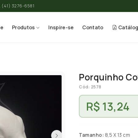
(41) 3276-6581
re
Produtos
Inspire-se
Contato
Catálo
Porquinho Co
Cód: 2578
R$ 13,24
Tamanho:
8,5 X 13 cm