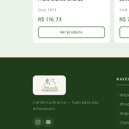
Cód: 1612
Cód:
R$ 116,73
R$ 
Ver produto
NAVE
Iníc
Cerâmica Branca — Tudo para seu
Pro
Artesanato.
Insp
Con