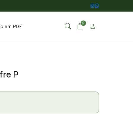
0
go em PDF
fre P