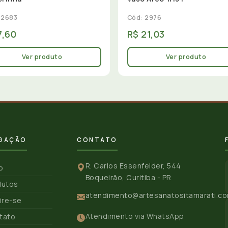
 2683
Cód: 2976
7,60
R$ 21,03
Ver produto
Ver produto
GAÇÃO
CONTATO
R. Carlos Essenfelder, 544
io
Boqueirão, Curitiba - PR
dutos
atendimento@artesanatositamarati.co
ire-se
Atendimento via WhatsApp
tato