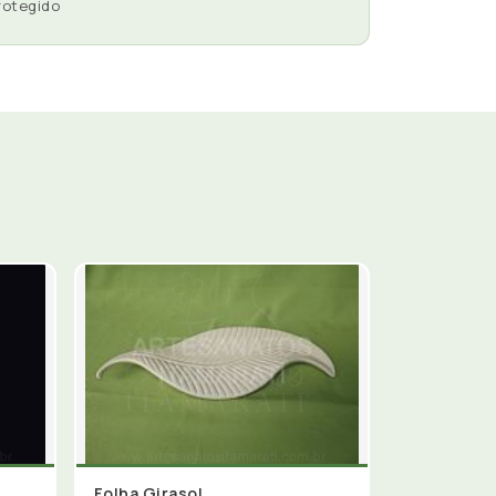
rotegido
Folha Girasol