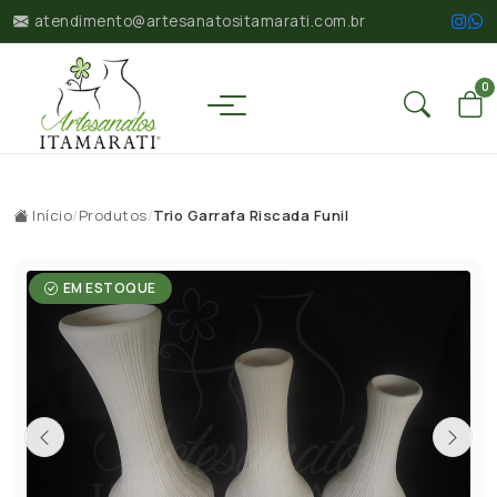
atendimento@artesanatositamarati.com.br
0
Início
/
Produtos
/
Trio Garrafa Riscada Funil
EM ESTOQUE