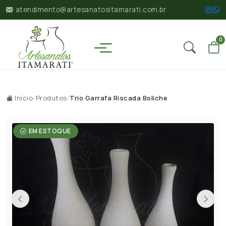
atendimento@artesanatositamarati.com.br
0
Início
/
Produtos
/
Trio Garrafa Riscada Boliche
EM ESTOQUE