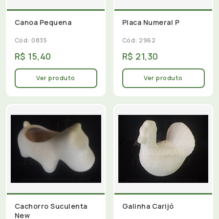
Canoa Pequena
Placa Numeral P
Cód: 0835
Cód: 2962
R$ 15,40
R$ 21,30
Ver produto
Ver produto
Cachorro Suculenta
Galinha Carijó
New