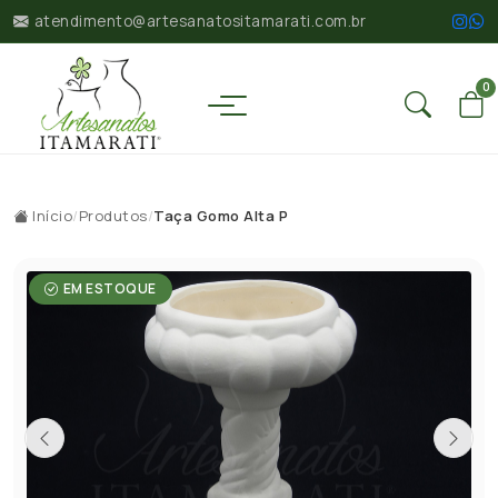
atendimento@artesanatositamarati.com.br
0
Início
/
Produtos
/
Taça Gomo Alta P
EM ESTOQUE