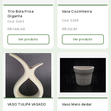
Trio Bola Frisa
Vaca Cozinheira
Gigante
Cód: 0258
Cód: 0463
R$ 146,40
R$ 22,81
Ver produto
Ver produto
VASO TULIPA VASADO
Vaso Meio dedal