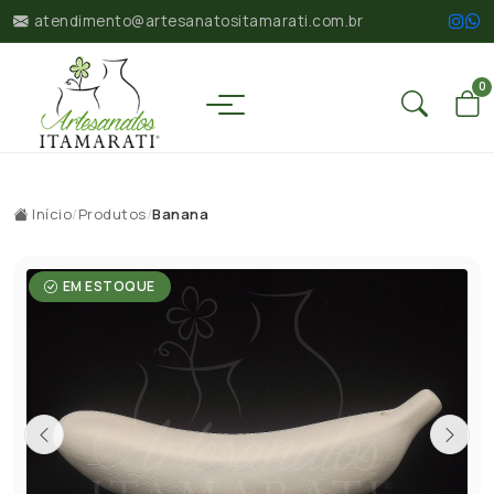
atendimento@artesanatositamarati.com.br
0
Início
/
Produtos
/
Banana
EM ESTOQUE