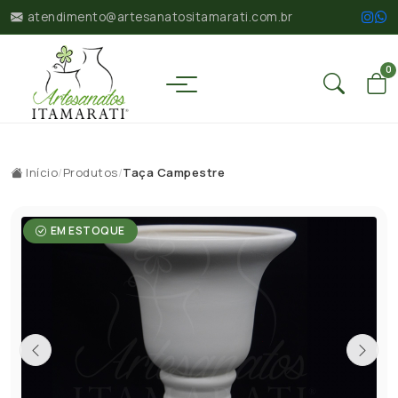
atendimento@artesanatositamarati.com.br
0
Início
/
Produtos
/
Taça Campestre
EM ESTOQUE