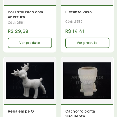
Boi Estilizado com
Elefante Vaso
Abertura
Cód: 2552
Cód: 2561
R$ 29,69
R$ 14,41
Ver produto
Ver produto
Rena em pé G
Cachorro porta
Suculenta