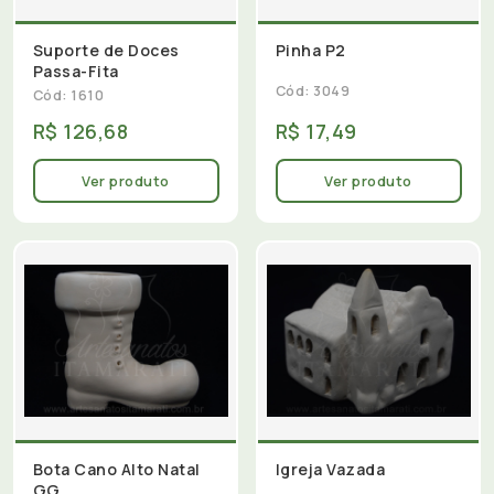
Suporte de Doces
Pinha P2
Passa-Fita
Cód: 3049
Cód: 1610
R$ 126,68
R$ 17,49
Ver produto
Ver produto
Bota Cano Alto Natal
Igreja Vazada
GG