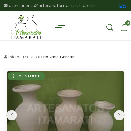
atendimento@artesanatositamarati.com.br
0
Início
/
Produtos
/
Trio Vaso Caroan
EM ESTOQUE