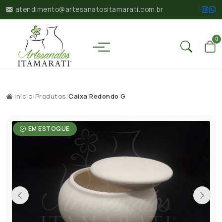
atendimento@artesanatositamarati.com.br
0
Início
/
Produtos
/
Caixa Redondo G
EM ESTOQUE