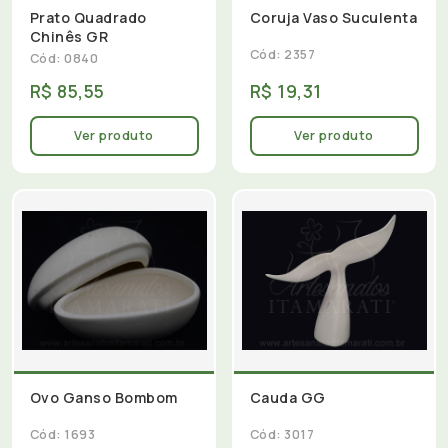
Prato Quadrado
Coruja Vaso Suculenta
Chinês GR
Cód: 2357
Cód: 0840
R$ 85,55
R$ 19,31
Ver produto
Ver produto
Ovo Ganso Bombom
Cauda GG
Cód: 1693
Cód: 3017