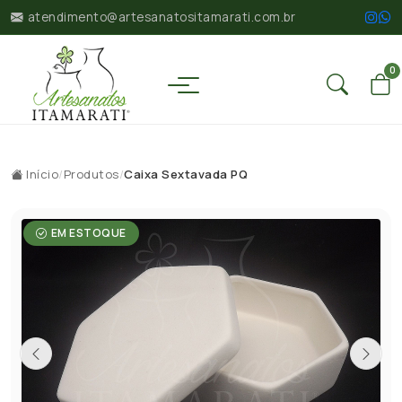
atendimento@artesanatositamarati.com.br
0
Início
/
Produtos
/
Caixa Sextavada PQ
EM ESTOQUE