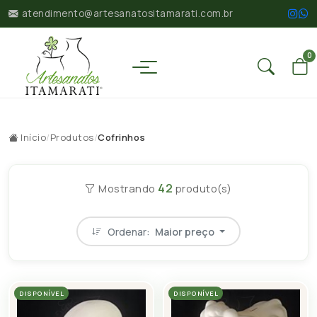
atendimento@artesanatositamarati.com.br
0
Início
/
Produtos
/
Cofrinhos
42
Mostrando
produto(s)
Ordenar:
Maior preço
DISPONÍVEL
DISPONÍVEL