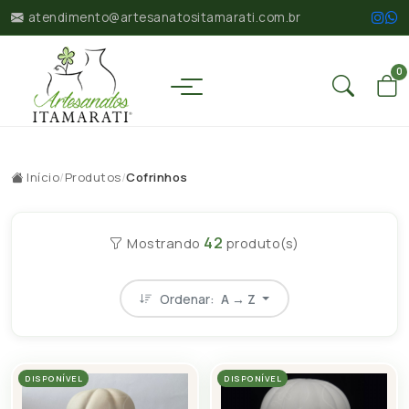
atendimento@artesanatositamarati.com.br
0
Início
/
Produtos
/
Cofrinhos
42
Mostrando
produto(s)
Ordenar:
A → Z
DISPONÍVEL
DISPONÍVEL