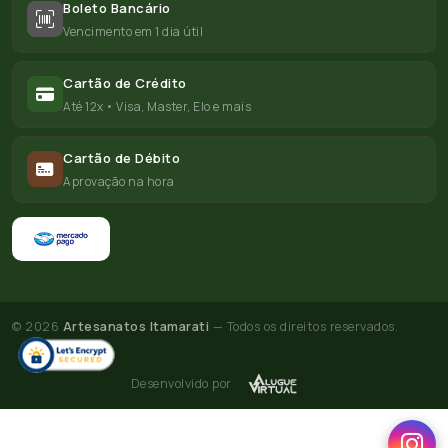
Boleto Bancário
Vencimento em 1 dia útil
Cartão de Crédito
Até 12x • Visa, Master, Elo e mais
Cartão de Débito
Aprovação na hora
© 2026
Artesanatos Itamarati
— Todos os direitos reservados.
Desenvolvido por