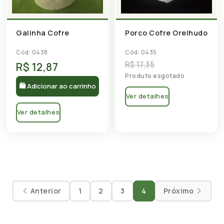
Galinha Cofre
Porco Cofre Orelhudo
Cód: 0438
Cód: 0435
R$ 17,35
R$ 12,87
Produto esgotado
🛍 Adicionar ao carrinho
Ver detalhes
Ver detalhes
Anterior
1
2
3
4
Próximo