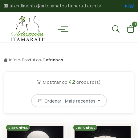
atendimento@artesanatositamarati.com.br
0
Início
/
Produtos
/
Cofrinhos
42
Mostrando
produto(s)
Ordenar:
Mais recentes
DISPONÍVEL
DISPONÍVEL