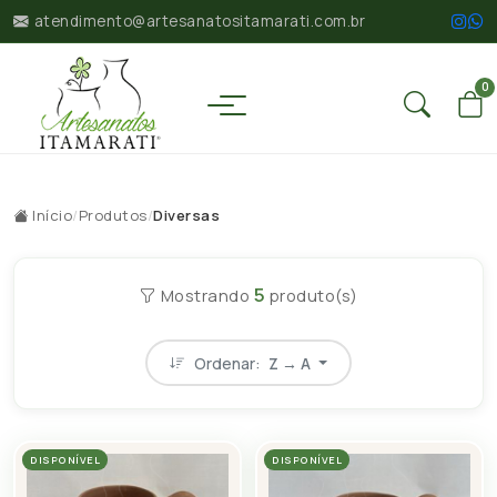
atendimento@artesanatositamarati.com.br
0
Início
/
Produtos
/
Diversas
5
Mostrando
produto(s)
Ordenar:
Z → A
DISPONÍVEL
DISPONÍVEL