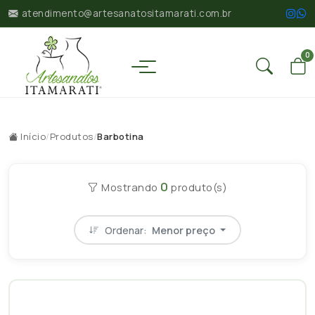
atendimento@artesanatositamarati.com.br
0
Início
/
Produtos
/
Barbotina
0
Mostrando
produto(s)
Ordenar:
Menor preço