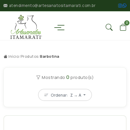
atendimento@artesanatositamarati.com.br
0
Início
/
Produtos
/
Barbotina
0
Mostrando
produto(s)
Ordenar:
Z → A