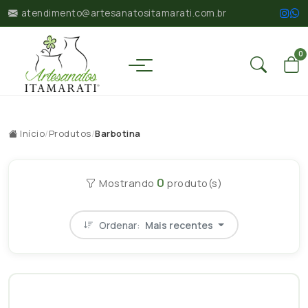
atendimento@artesanatositamarati.com.br
0
Início
/
Produtos
/
Barbotina
0
Mostrando
produto(s)
Ordenar:
Mais recentes