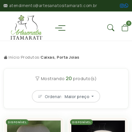
atendimento@artesanatositamarati.com.br
0
Início
/
Produtos
/
Caixas, Porta Joias
20
Mostrando
produto(s)
Ordenar:
Maior preço
DISPONÍVEL
DISPONÍVEL