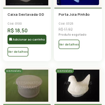
Caixa Sextavada GD
Porta Joia Pinhão
Cód: 0100
Cód: 0325
R$ 17,92
R$ 18,50
Produto esgotado
🛍 Adicionar ao carrinho
Ver detalhes
Ver detalhes
DISPONÍVEL
DISPONÍVEL