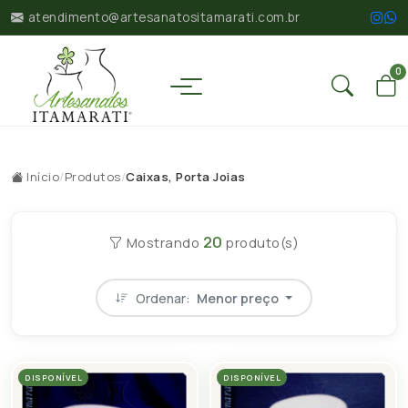
atendimento@artesanatositamarati.com.br
0
Início
/
Produtos
/
Caixas, Porta Joias
20
Mostrando
produto(s)
Ordenar:
Menor preço
DISPONÍVEL
DISPONÍVEL