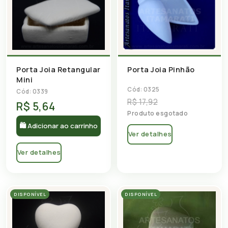
Porta Joia Retangular
Porta Joia Pinhão
Mini
Cód: 0325
Cód: 0339
R$ 17,92
R$ 5,64
Produto esgotado
🛍 Adicionar ao carrinho
Ver detalhes
Ver detalhes
DISPONÍVEL
DISPONÍVEL