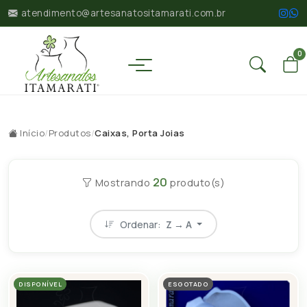
atendimento@artesanatositamarati.com.br
0
Início
/
Produtos
/
Caixas, Porta Joias
20
Mostrando
produto(s)
Ordenar:
Z → A
DISPONÍVEL
ESGOTADO